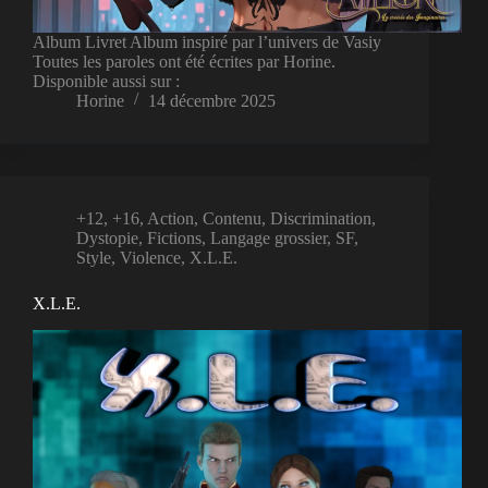
Album Livret Album inspiré par l’univers de Vasiy
Toutes les paroles ont été écrites par Horine.
Disponible aussi sur :
Horine
14 décembre 2025
+12
,
+16
,
Action
,
Contenu
,
Discrimination
,
Dystopie
,
Fictions
,
Langage grossier
,
SF
,
Style
,
Violence
,
X.L.E.
X.L.E.