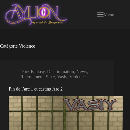
Passer
au
contenu
Menu
Catégorie
Violence
Dark Fantasy
,
Discrimination
,
News
,
Recrutement
,
Sexe
,
Vasiy
,
Violence
Fin de l’arc 1 et casting Arc 2