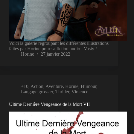
Voici la galerie regroupant les différentes illustrations
faites par Horine pour sa fiction audio : Vasiy !
Horine
27 janvier 2022
+10
,
Action
,
Aventure
,
Horine
,
Humour
,
Langage grossier
,
Thriller
,
Violence
Ultime Dernière Vengeance de la Mort VII