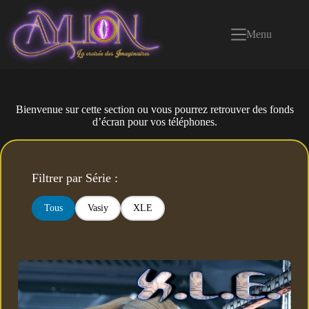
Passer
au
contenu
Menu
Bienvenue sur cette section ou vous pourrez retrouver des fonds
d’écran pour vos téléphones.
Filtrer par Série :
Tous
Vasiy
XLE