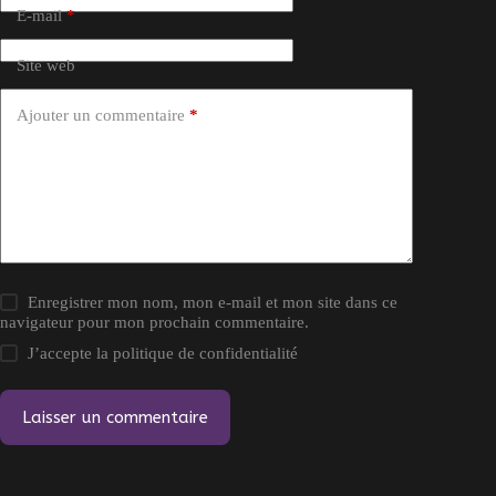
E-mail
*
Site web
Ajouter un commentaire
*
Enregistrer mon nom, mon e-mail et mon site dans ce
navigateur pour mon prochain commentaire.
J’accepte la
politique de confidentialité
Laisser un commentaire