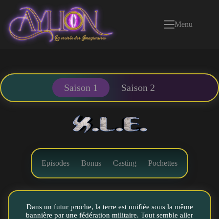
Passer
au
contenu
Menu
Saison 1
Saison 2
Episodes
Bonus
Casting
Pochettes
Dans un futur proche, la terre est unifiée sous la même
bannière par une fédération militaire. Tout semble aller