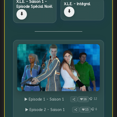
X.L.E. - Saison 1 -
X.L.E. - Intégral
Episode Spécial Noël
⬇️
⬇️
X.L.E. - Saison 1
9
🎵
épisodes
⮜
⮞
0:00
0:00
🎧 12
▶ Episode 1 - Saison 1
❤️
16
🎧 6
▶ Episode 2 - Saison 1
❤️
15