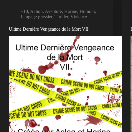
+10
,
Action
,
Aventure
,
Horine
,
Humour
,
Langage grossier
,
Thriller
,
Violence
Ultime Dernière Vengeance de la Mort VII