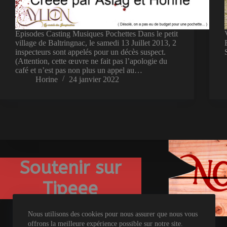
Episodes Casting Musiques Pochettes Dans le petit
village de Baltringnac, le samedi 13 Juillet 2013, 2
inspecteurs sont appelés pour un décès suspect.
(Attention, cette œuvre ne fait pas l’apologie du
café et n’est pas non plus un appel au…
Horine
24 janvier 2022
Soutenir sur
Tipeee
Nous utilisons des cookies pour nous assurer que nous vous
offrons la meilleure expérience possible sur notre site.