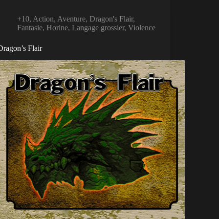
+10
,
Action
,
Aventure
,
Dragon's Flair
,
Fantasie
,
Horine
,
Langage grossier
,
Violence
Dragon’s Flair