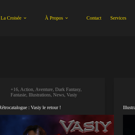
La Croisée
À Propos
Contact
Services
+16
,
Action
,
Aventure
,
Dark Fantasy
,
Fantasie
,
Illustrations
,
News
,
Vasiy
Rétrocatalogue : Vasiy le retour !
Illust