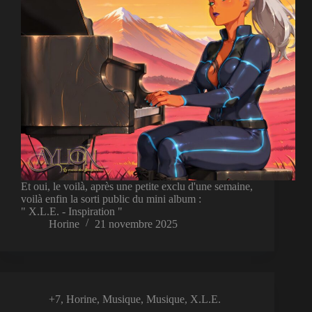
Et oui, le voilà, après une petite exclu d'une semaine,
voilà enfin la sorti public du mini album :
" X.L.E. - Inspiration "
Horine
21 novembre 2025
+7
,
Horine
,
Musique
,
Musique
,
X.L.E.