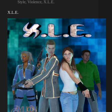
Style
,
Violence
,
X.L.E.
X.L.E.