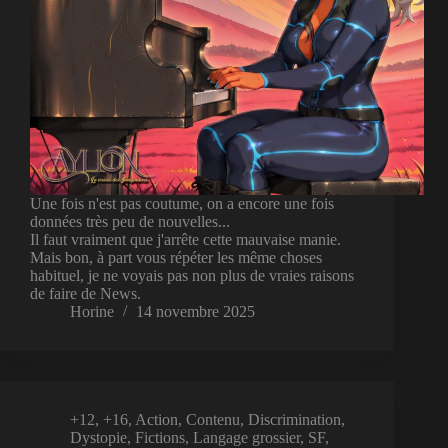
Une fois n'est pas coutume, on a encore une fois
données très peu de nouvelles...
Il faut vraiment que j'arrête cette mauvaise manie.
Mais bon, à part vous répéter les même choses
habituel, je ne voyais pas non plus de vraies raisons
de faire de News.
Horine
14 novembre 2025
+12
,
+16
,
Action
,
Contenu
,
Discrimination
,
Dystopie
,
Fictions
,
Langage grossier
,
SF
,