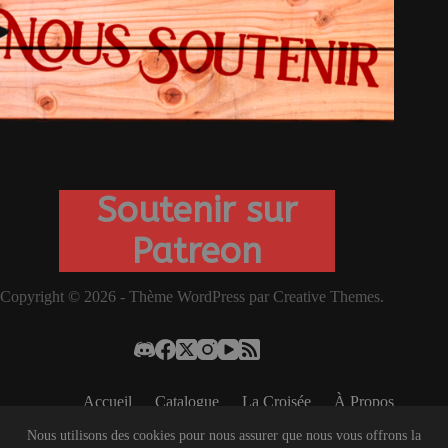
Soutenir sur
Patreon
Copyright © 2026 - Thème WordPress par
Creative Themes
.
Accueil
Catalogue
La Croisée
À Propos
Contact
Services
Nous soutenir
Nous utilisons des cookies pour nous assurer que nous vous offrons la
©AYLION EST UNE ASSOCIATION À BUT NON