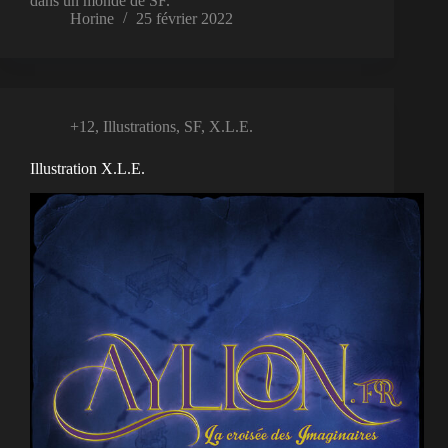
dans un monde de SF.
Horine
25 février 2022
+12
,
Illustrations
,
SF
,
X.L.E.
Illustration X.L.E.