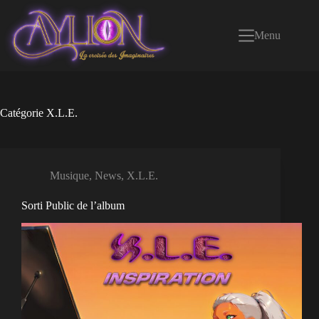
Passer
au
contenu
Menu
Catégorie
X.L.E.
Musique
,
News
,
X.L.E.
Sorti Public de l’album