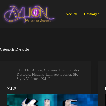
Passer
au
contenu
Accueil
Catalogue
Catégorie
Dystopie
+12
,
+16
,
Action
,
Contenu
,
Discrimination
,
Dystopie
,
Fictions
,
Langage grossier
,
SF
,
Style
,
Violence
,
X.L.E.
X.L.E.