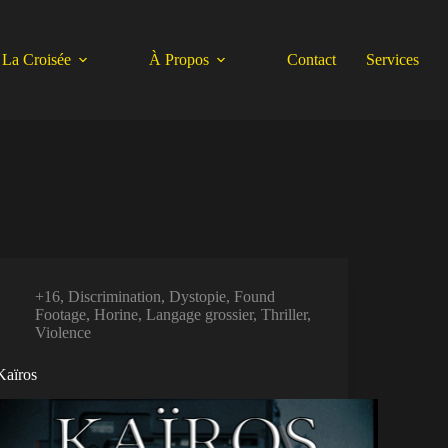
La Croisée
À Propos
Contact
Services
+16
,
Discrimination
,
Dystopie
,
Found
Footage
,
Horine
,
Langage grossier
,
Thriller
,
Violence
Kaïros