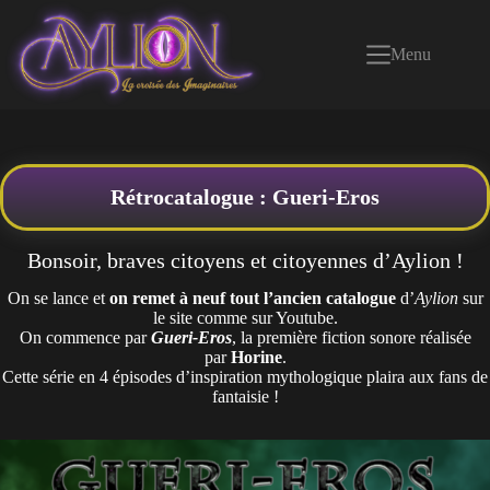
Passer
au
contenu
Menu
Rétrocatalogue : Gueri-Eros
Bonsoir, braves citoyens et citoyennes d’Aylion !
On se lance et
on remet à neuf tout l’ancien catalogue
d’
Aylion
sur
le site comme sur Youtube.
On commence par
Gueri-Eros
, la première fiction sonore réalisée
par
Horine
.
Cette série en 4 épisodes d’inspiration mythologique plaira aux fans de
fantaisie !