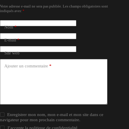
Votre adresse e-mail ne sera pas publiée.
Les champs obligatoires sont
indiqués avec
*
Nom
*
E-mail
*
Site web
Ajouter un commentaire
*
Enregistrer mon nom, mon e-mail et mon site dans ce
navigateur pour mon prochain commentaire.
J’accepte la
politique de confidentialité