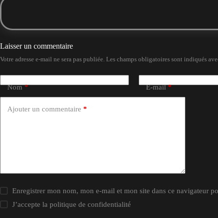
Laisser un commentaire
Votre adresse e-mail ne sera pas publiée.
Les champs obligatoires sont indiqués av
Nom
*
E-mail
*
Ajouter un commentaire
*
Enregistrer mon nom, mon e-mail et mon site dans ce navigateur 
J’accepte la
politique de confidentialité