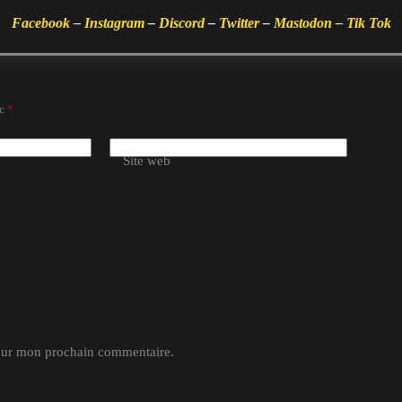
Facebook
–
Instagram
–
Discord
–
Twitter
–
Mastodon
–
Tik Tok
ec
*
Site web
pour mon prochain commentaire.