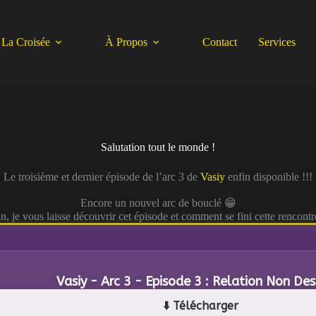
La Croisée
À Propos
Contact
Services
Salutation tout le monde !
Le troisième et dernier épisode de l’arc 3 de
Vasiy
enfin disponible !!!
Encore un nouvel arc de bouclé 😁
n, je vous laisse découvrir cet épisode et comment se fini cette rencont
Vasiy - Arc 3 - Episode 3 : Relation Non Des
⬇️ Télécharger