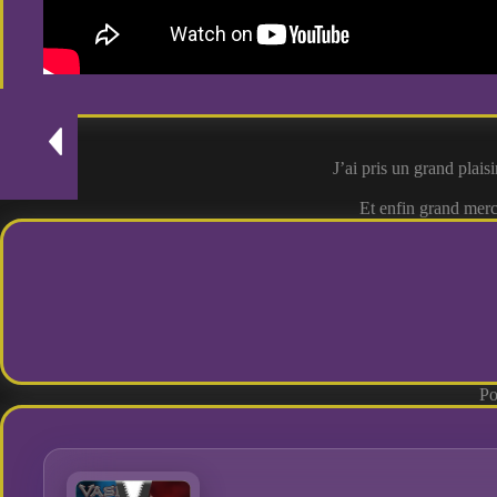
J’ai pris un grand plais
Et enfin grand merc
Po