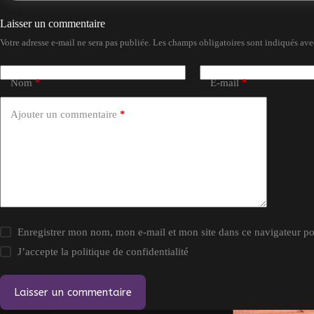
Laisser un commentaire
Votre adresse e-mail ne sera pas publiée.
Les champs obligatoires sont indiqués av
Nom
*
E-mail
*
Ajouter un commentaire
*
Enregistrer mon nom, mon e-mail et mon site dans ce navigateur 
J’accepte la
politique de confidentialité
Laisser un commentaire