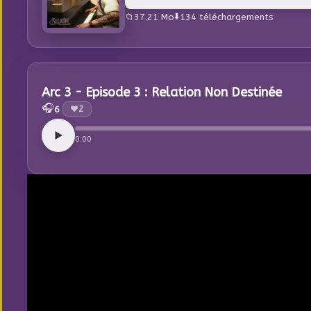
37.21 Mo
134 téléchargements
Arc 3 - Episode 3 : Relation Non Destinée
🎧
6
❤️
2
0:00