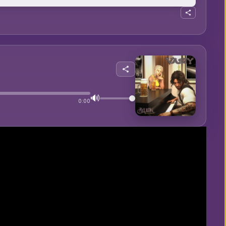
🔊
0:00