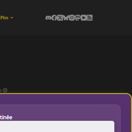
Plus
re 😉
tinée