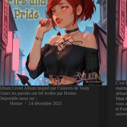
C'est 
Album Livret Album inspiré par l’univers de Vasiy
mainte
Toutes les paroles ont été écrites par Horine.
débarr
Disponible aussi sur :
Mais b
Horine
14 décembre 2025
vous a
et Pat
unive