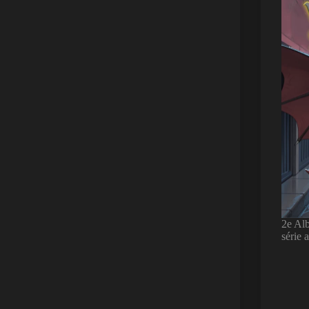
2e Alb
série 