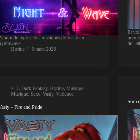
Et voi
Album de reprise des musiques de Vasiy en
premiè
Synthwave
de l'
Horine
5 mars 2026
+12
,
Dark Fantasy
,
Horine
,
Musique
,
Musique
,
Sexe
,
Vasiy
,
Violence
Sorti 
Vasiy – Fire and Pride