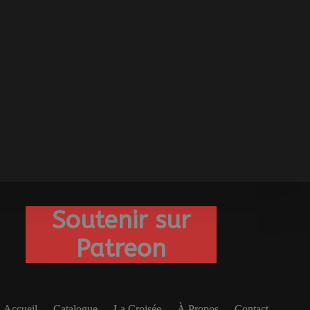
Soutenir sur
Patreon
Accueil
Catalogue
La Croisée
À Propos
Contact