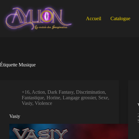
Passer
au
contenu
Accueil
Catalogue
Étiquette
Musique
+16
,
Action
,
Dark Fantasy
,
Discrimination
,
Fantastique
,
Horine
,
Langage grossier
,
Sexe
,
Vasiy
,
Violence
Vasiy