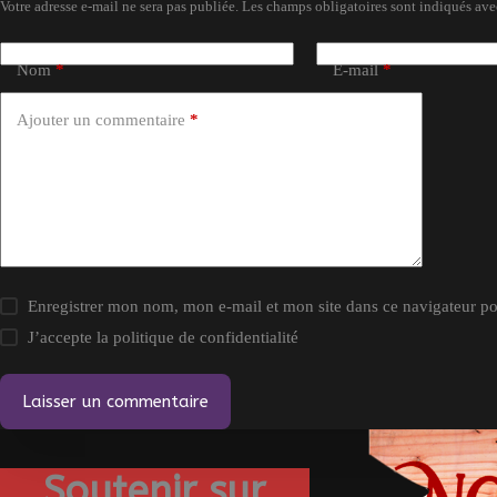
Votre adresse e-mail ne sera pas publiée.
Les champs obligatoires sont indiqués av
Nom
*
E-mail
*
Ajouter un commentaire
*
Enregistrer mon nom, mon e-mail et mon site dans ce navigateur 
J’accepte la
politique de confidentialité
Laisser un commentaire
Soutenir sur