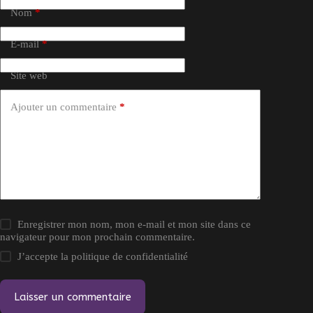
Nom
*
E-mail
*
Site web
Ajouter un commentaire
*
Enregistrer mon nom, mon e-mail et mon site dans ce
navigateur pour mon prochain commentaire.
J’accepte la
politique de confidentialité
Laisser un commentaire