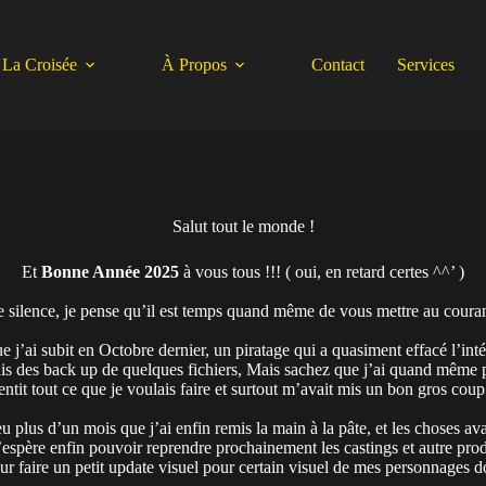
La Croisée
À Propos
Contact
Services
Salut tout le monde !
Et
Bonne Année 2025
à vous tous !!! ( oui, en retard certes ^^’ )
 silence, je pense qu’il est temps quand même de vous mettre au couran
j’ai subit en Octobre dernier, un piratage qui a quasiment effacé l’inté
vais des back up de quelques fichiers, Mais sachez que j’ai quand même 
ntit tout ce que je voulais faire et surtout m’avait mis un bon gros cou
 plus d’un mois que j’ai enfin remis la main à la pâte, et les choses ava
espère enfin pouvoir reprendre prochainement les castings et autre pro
pour faire un petit update visuel pour certain visuel de mes personnages