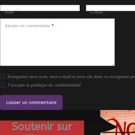
Nom
*
E-mail
*
Ajouter un commentaire
*
Enregistrer mon nom, mon e-mail et mon site dans ce navigateur 
J’accepte la
politique de confidentialité
Laisser un commentaire
Soutenir sur