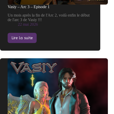
Vasiy – Arc 3 – Episode 1
Un mois après la fin de l'Arc 2, voilà enfin le début
de l'arc 3 de Vasiy !!!
22 mai 2026
Lire la suite
Vasiy
–
Arc
3
–
Episode
1