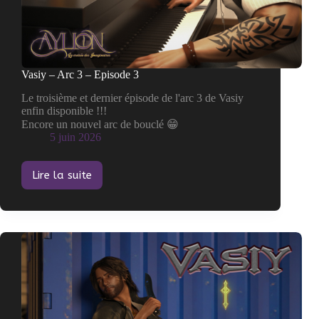
Vasiy – Arc 3 – Episode 3
Le troisième et dernier épisode de l'arc 3 de Vasiy
enfin disponible !!!
Encore un nouvel arc de bouclé 😁
5 juin 2026
Lire la suite
Vasiy
–
Arc
3
–
Episode
3