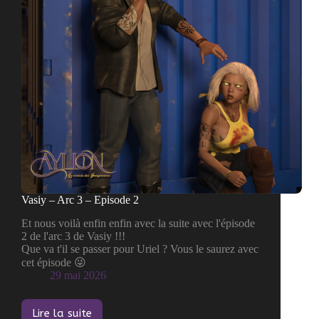
Vasiy – Arc 3 – Episode 2
Et nous voilà enfin enfin avec la suite avec l'épisode
2 de l'arc 3 de Vasiy !!!
Que va t'il se passer pour Uriel ? Vous le saurez avec
cet épisode 😜
29 mai 2026
Lire la suite
Vasiy