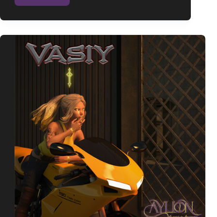
–
Arc
3
–
Episode
2