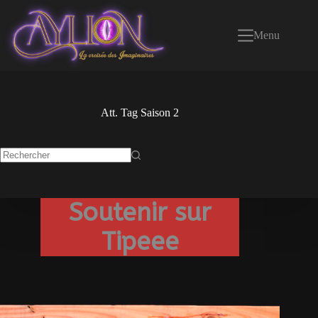
Passer
au
contenu
Menu
Att. Tag
Saison 2
Aucun
résultat
Soutenir sur
Tipeee