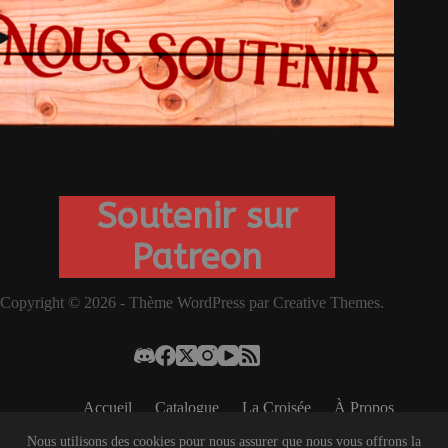
Soutenir sur
Patreon
Copyright © 2026 - Thème WordPress par
Creative Themes
.
Accueil
Catalogue
La Croisée
À Propos
Contact
Services
Nous soutenir
Nous utilisons des cookies pour nous assurer que nous vous offrons la
©AYLION EST UNE ASSOCIATION À BUT NON